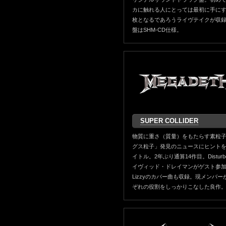
カに触れる人にとっては最初に手に
枚となるであろうライヴテイクが収
盤はSHM-CD仕様。
SUPER COLLIDER
物質に重さ（質量）をもたらす素粒
グス粒子」発見のニュースにヒント
イトル。2年ぶり通算14作目。Disturb
イヴィッド・ドレイマンがゲスト参加。
Lizzyのカバー曲も収録。現メンバー
ぞれの役割をしっかりこなした良作