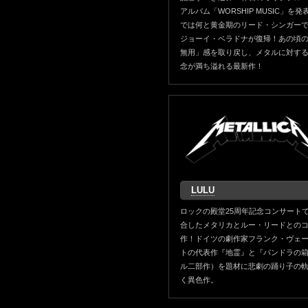
アルバム「WORSHIP MUSIC」を
では何と黄金期のリード・シンガー
ジョーイ・ベラドナが復帰！あの頃
無用」感を取り戻し、メタルに対す
念が満ち溢れる最新作！
LULU
ロックの殿堂25周年記念コンサート
合したメタリカとルー・リードとの
作！ドイツの劇作家フランク・ヴェ
トの代表作『地霊』と『パンドラの
ル二部作）を題材に悲劇の踊り子の
く異色作。