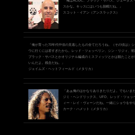
「俺はAC/DC、ブラック・サバス、ジューダス
スかな。キッスにはいつも脱帽だね。」
スコット・イアン（アンスラックス）
「俺が育った70年代中頃の見逃したもの全てだろうね。（その頃は）シ
ウに行くには若すぎたから。レッド・ツェッペリン、シン・リジィ、初
ブラック・サバスとかオリジナル編成のミスフィッツとかは観たことが
いんだよ。残念だね。」
ジェイムズ・ヘットフィールド（メタリカ）
「あぁ俺のはかなりありきたりだよ。でもいま
ジミ・ヘンドリックス、UFO、レッド・ツェッ
ィー・レイ・ヴォーンだね。一緒にショウをや
カーク・ハメット（メタリカ）