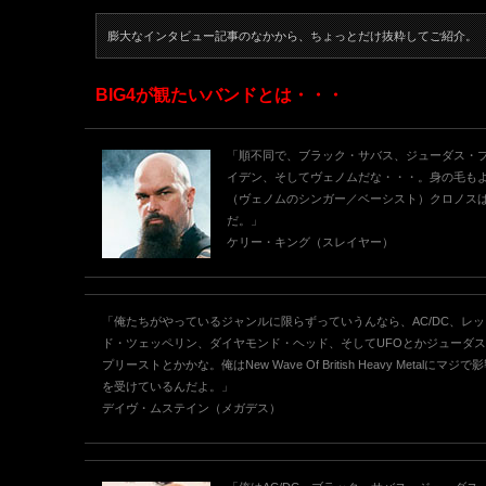
膨大なインタビュー記事のなかから、ちょっとだけ抜粋してご紹介。
BIG4が観たいバンドとは・・・
「順不同で、ブラック・サバス、ジューダス・
イデン、そしてヴェノムだな・・・。身の毛も
（ヴェノムのシンガー／ベーシスト）クロノス
だ。」
ケリー・キング（スレイヤー）
「俺たちがやっているジャンルに限らずっていうんなら、AC/DC、レッ
ド・ツェッペリン、ダイヤモンド・ヘッド、そしてUFOとかジューダス
プリーストとかかな。俺はNew Wave Of British Heavy Metalにマジで
を受けているんだよ。」
デイヴ・ムステイン（メガデス）